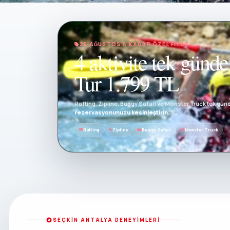
25 AĞUSTOS'A KADAR ÖZEL FIYAT
4 aktivite tek gün
Tur 1.799 TL
Rafting, Zipline, Buggy Safari ve Monster Truck tek gün
rezervasyonunuzu kesinleştirin.
Rafting
Zipline
Buggy Safari
Monster Truck
SEÇKIN ANTALYA DENEYIMLERI