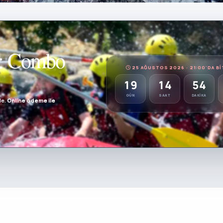
de: Combo
25 AĞUSTOS 2026 · 21:00'DA BI
19
14
54
GÜN
SAAT
DAKIKA
de.
Online ödeme ile