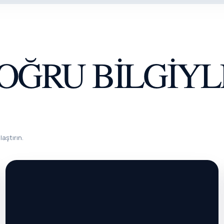
OĞRU BILGIYL
laştırın.