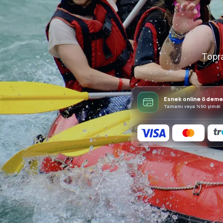
Topra
Esnek online ödeme
Tamamı veya %50 şimdi