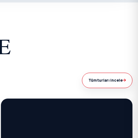
E
Tüm turları incele