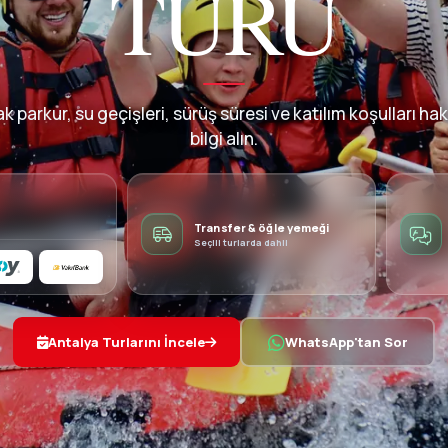
TURU
k parkur, su geçişleri, sürüş süresi ve katılım koşulları ha
bilgi alın.
Transfer & öğle yemeği
Seçili turlarda dahil
Antalya Turlarını İncele
WhatsApp'tan Sor