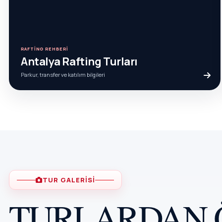
RAFTING REHBERI
Antalya Rafting Turları
Parkur, transfer ve katılım bilgileri
TUR GALERISI
TURLARDAN 