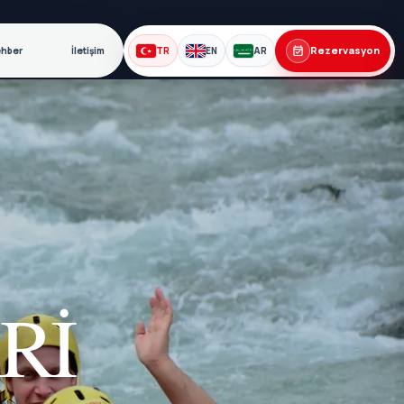
Rezervasyon
ehber
İletişim
TR
EN
AR
RI