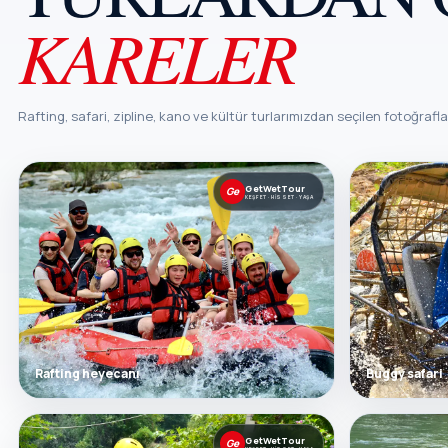
KARELER
Rafting, safari, zipline, kano ve kültür turlarımızdan seçilen fotoğrafla
GetWetTour
Ge
KEŞFET · HISSET · YAŞA
Rafting heyecanı
Buggy safari
GetWetTour
Ge