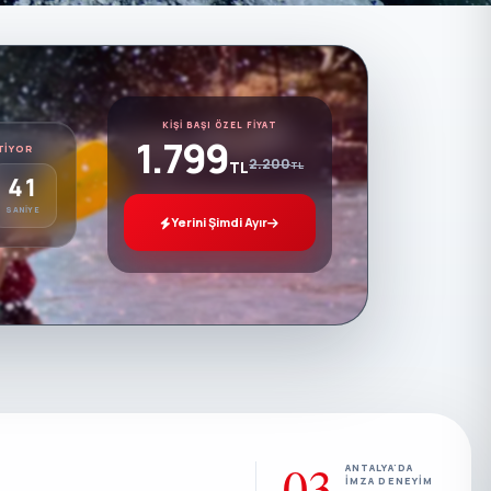
KIŞI BAŞI ÖZEL FIYAT
1.799
TIYOR
2.200
TL
TL
39
SANIYE
Yerini Şimdi Ayır
03
ANTALYA'DA
IMZA DENEYIM