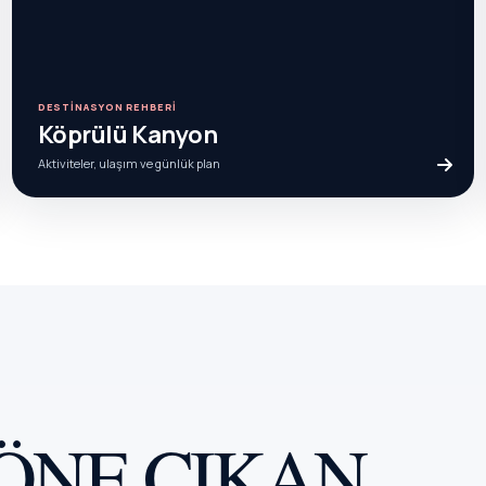
DESTINASYON REHBERI
Köprülü Kanyon
Aktiviteler, ulaşım ve günlük plan
ÖNE ÇIKAN