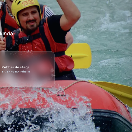
kkında
Rehber desteği
TR, EN ve RU iletişim