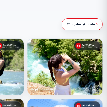
Tüm galeriyi incele
GetWetTour
GetWetTour
e
Ge
KEŞFET · HISSET · YAŞA
KEŞFET · HISSET · YAŞA
Köprülü Kanyon
GetWetTour
GetWetTour
e
Ge