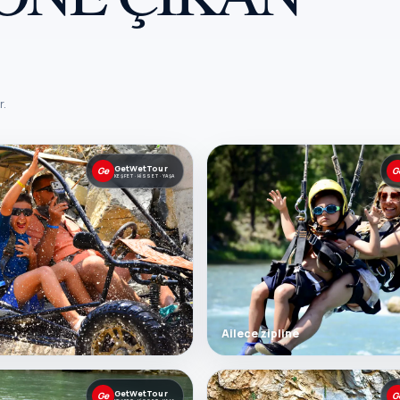
r.
GetWetTour
Ge
G
KEŞFET · HISSET · YAŞA
Ailece zipline
GetWetTour
Ge
G