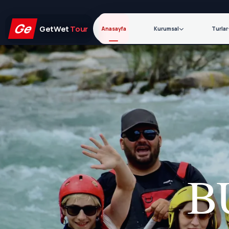
Ge
GetWet
Tour
Anasayfa
Kurumsal
Turlar
B