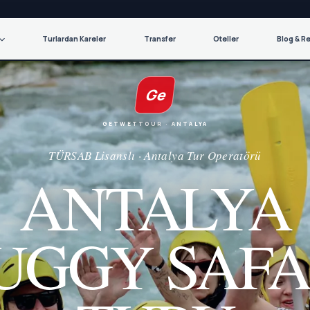
Turlardan Kareler
Transfer
Oteller
Blog & R
Ge
GETWETTOUR · ANTALYA
TÜRSAB Lisanslı · Antalya Tur Operatörü
ANTALYA
UGGY SAFA