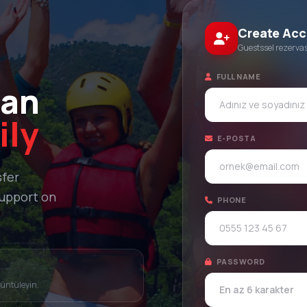
Create Ac
Guestssel rezervas
FULL NAME
lan
ily
E-POSTA
sfer
support on
PHONE
PASSWORD
rüntüleyin.