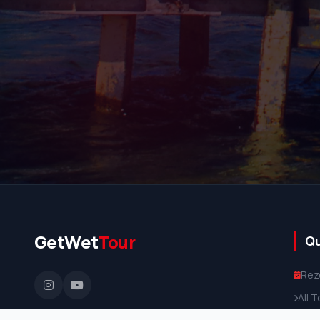
GetWet
Tour
Qu
Rez
All 