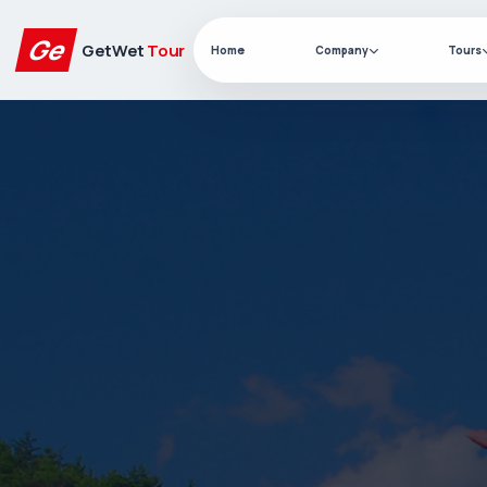
Ge
GetWet
Tour
Home
Company
Tours