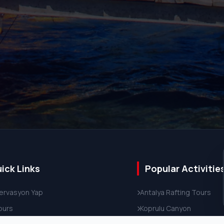
ick Links
Popular Activitie
ervasyon Yap
Antalya Rafting Tours
Tours
Koprulu Canyon