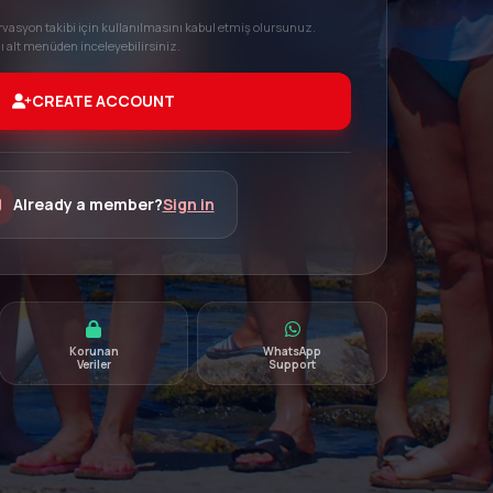
rvasyon takibi için kullanılmasını kabul etmiş olursunuz.
nı alt menüden inceleyebilirsiniz.
CREATE ACCOUNT
Already a member?
Sign in
Korunan
WhatsApp
Veriler
Support