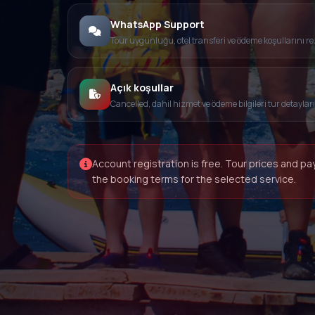
WhatsApp Support
Tour uygunluğu, otel transferi ve ödeme koşullarını 
Açık koşullar
Cancelled, dahil hizmet ve ödeme bilgileri tur detayları
Account registration is free. Tour prices and 
the booking terms for the selected service.