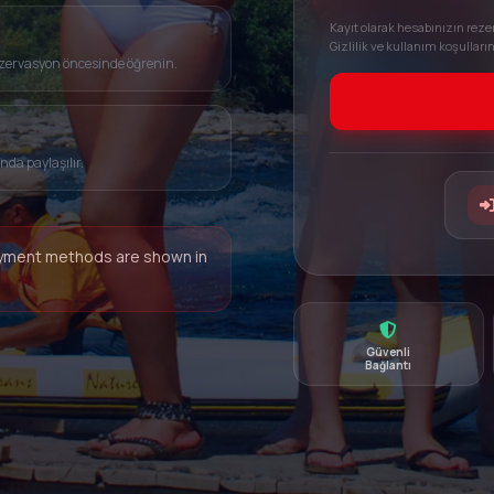
Kayıt olarak hesabınızın reze
Gizlilik ve kullanım koşulları
rezervasyon öncesinde öğrenin.
nda paylaşılır.
payment methods are shown in
Güvenli
Bağlantı