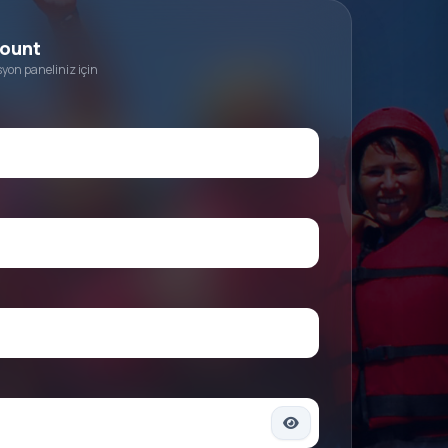
count
yon paneliniz için