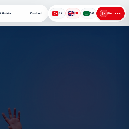
Booking
 & Guide
Contact
TR
EN
AR