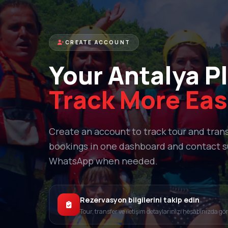
CREATE ACCOUNT
Your Antalya P
Track More Eas
Create an account to track tour and tran
bookings in one dashboard and contact 
WhatsApp when needed.
Rezervasyon bilgilerini takip edin
Tour, transfer ve iletişim detaylarınızı hesabınızda gö